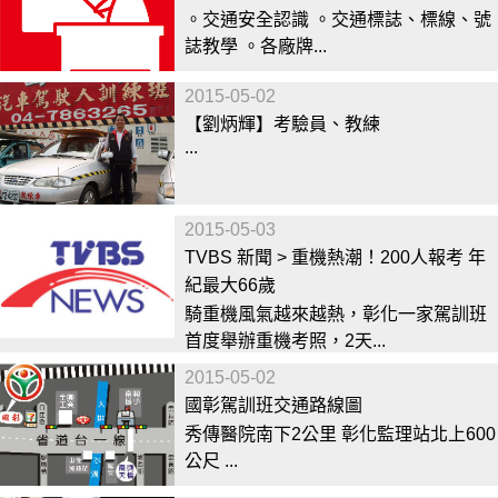
。交通安全認識 。交通標誌、標線、號
誌教學 。各廠牌...
2015-05-02
【劉炳輝】考驗員、教練
...
2015-05-03
TVBS 新聞 > 重機熱潮！200人報考 年
紀最大66歲
騎重機風氣越來越熱，彰化一家駕訓班
首度舉辦重機考照，2天...
2015-05-02
國彰駕訓班交通路線圖
秀傳醫院南下2公里 彰化監理站北上600
公尺 ...