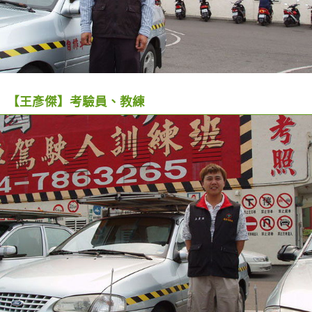
【王彥傑】考驗員、教練