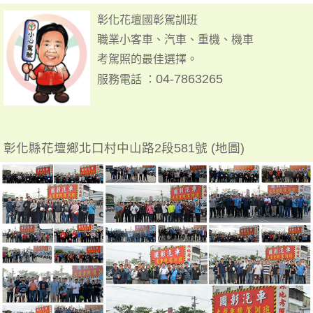
彰化花壇國彰駕訓班
職業小客車、汽車、重機、機車
考駕照的最佳選擇。
04-7863265
服務電話 ：
彰化縣花壇鄉北口村中山路2段581號 (地圖)