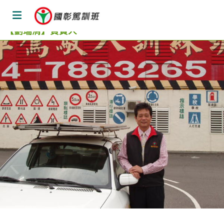
關於國彰 / 師資團隊 | 彰化國彰職業小客車、汽車、重機、機車
駕訓班
【劉瑞清】負責人