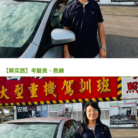
【蔡奕茜】考驗員、教練