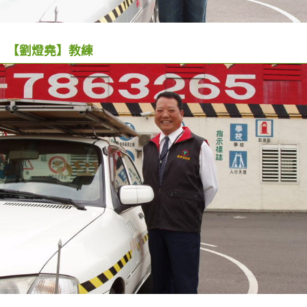
【劉燈堯】教練