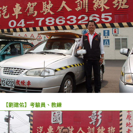
【劉建佑】考驗員、教練